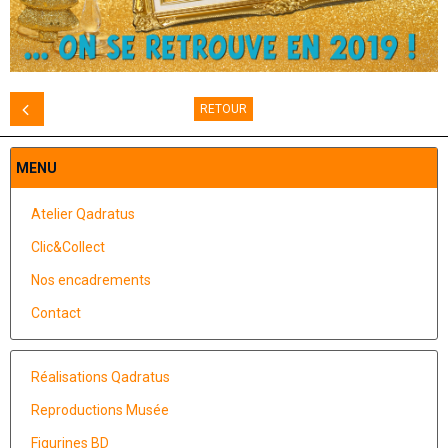
RETOUR
MENU
Atelier Qadratus
Clic&Collect
Nos encadrements
Contact
Réalisations Qadratus
Reproductions Musée
Figurines BD