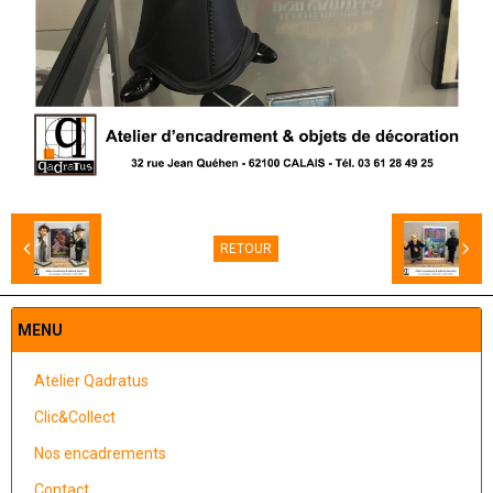
RETOUR
MENU
Atelier Qadratus
Clic&Collect
Nos encadrements
Contact