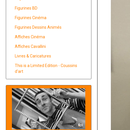
Figurines BD
Figurines Cinéma
Figurines Dessins Animés
Affiches Cinéma
Affiches Cavallini
Livres & Caricatures
This is a Limited Edition - Coussins
d'art