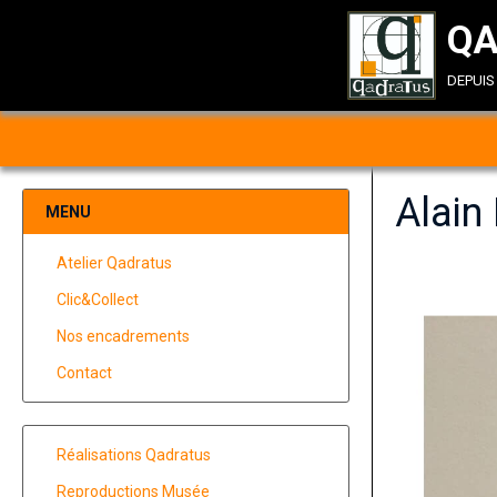
QA
depui
Alain
MENU
Atelier Qadratus
Clic&Collect
Nos encadrements
Contact
Réalisations Qadratus
Reproductions Musée