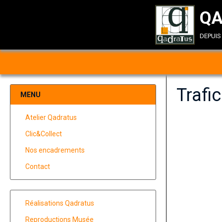
QA
depui
Trafic
MENU
Atelier Qadratus
Clic&Collect
Nos encadrements
Contact
Réalisations Qadratus
Reproductions Musée