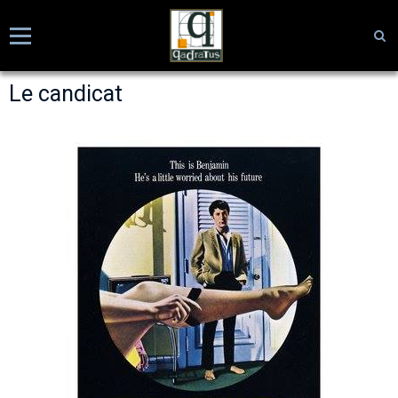
Le candicat