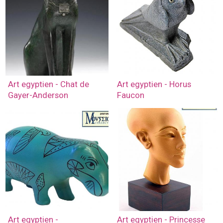
Art egyptien - Chat de
Art egyptien - Horus
Gayer-Anderson
Faucon
Art egyptien -
Art egyptien - Princesse