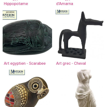
Hippopotame
d'Amarna
Art egyptien - Scarabee
Art grec - Cheval