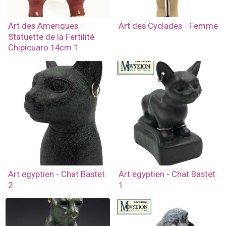
Art des Ameriques -
Art des Cyclades - Femme
Statuette de la Fertilité
Chipicuaro 14cm 1
Art egyptien - Chat Bastet
Art egyptien - Chat Bastet
2
1