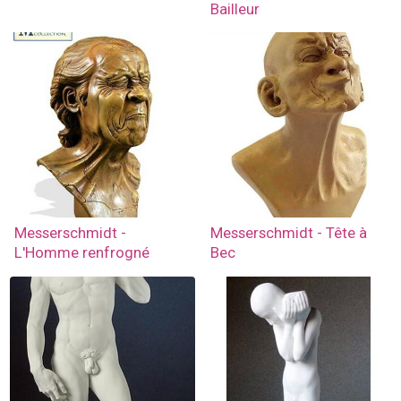
Bailleur
Messerschmidt -
Messerschmidt - Tête à
L'Homme renfrogné
Bec