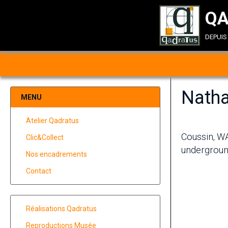
QA
depui
Natha
MENU
Atelier Qadratus
Coussin, WA
Clic&Collect
underground
Nos encadrements
Contact
Réalisations Qadratus
Reproductions Musée