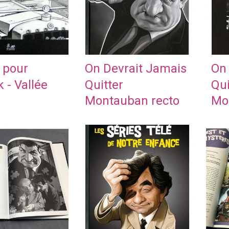
 pour
On Devrait Jamais
On 
 - Vallée
Quitter
Qui
Montauban recto
Mo