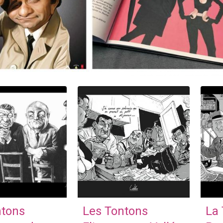
ntons
Les Tontons
La 