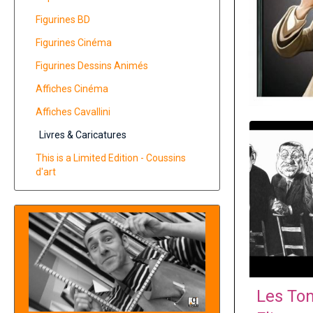
Figurines BD
Figurines Cinéma
Figurines Dessins Animés
Affiches Cinéma
Affiches Cavallini
Livres & Caricatures
This is a Limited Edition - Coussins
d'art
Les To