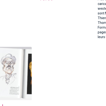
caric
weste
sont 
Thier
Thoma
Forma
pages
leurs