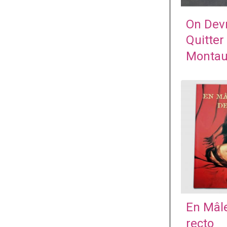
On Dev
Quitter
Monta
En Mâl
recto