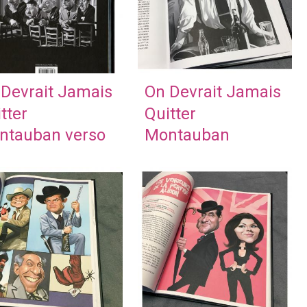
Devrait Jamais
On Devrait Jamais
tter
Quitter
ntauban verso
Montauban