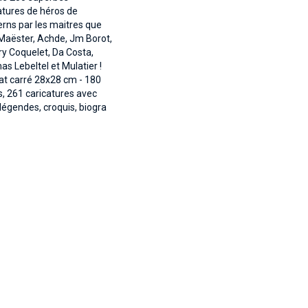
atures de héros de
rns par les maitres que
Maëster, Achde, Jm Borot,
ry Coquelet, Da Costa,
s Lebeltel et Mulatier !
t carré 28x28 cm - 180
, 261 caricatures avec
 légendes, croquis, biogra