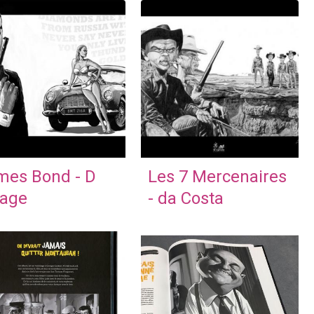
mes Bond - D
Les 7 Mercenaires
lage
- da Costa