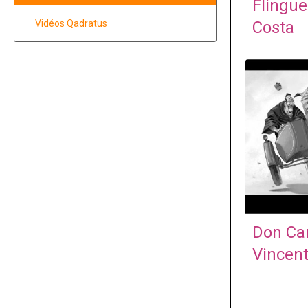
Flingue
Costa
Vidéos Qadratus
Don Cam
Vincen