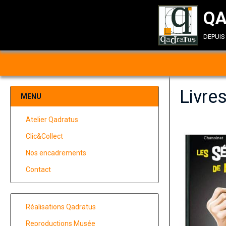
QA
depui
Livre
MENU
Atelier Qadratus
Clic&Collect
Nos encadrements
Contact
Réalisations Qadratus
Reproductions Musée