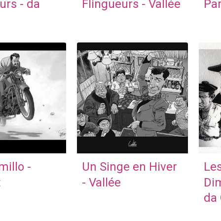
urs - da
Flingueurs - Vallée
Par
illo -
Un Singe en Hiver
Les
t
- Vallée
Dim
da 