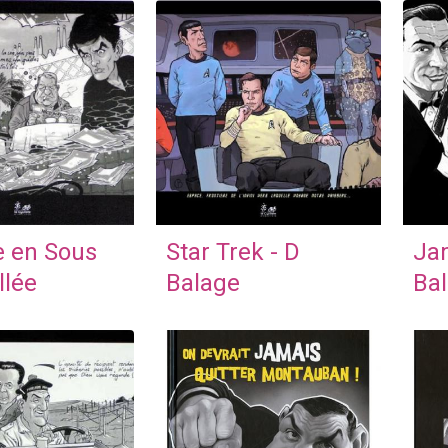
e en Sous
Star Trek - D
Ja
llée
Balage
Ba