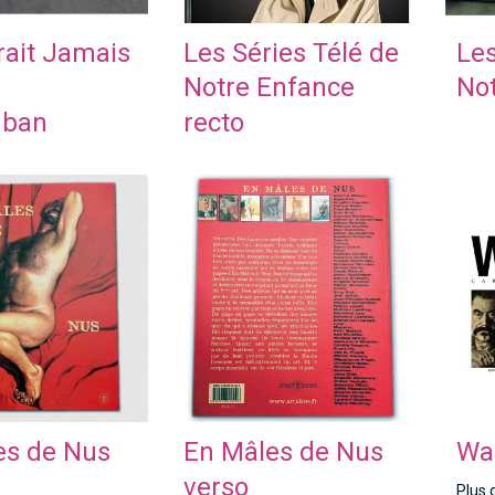
rait Jamais
Les Séries Télé de
Les
Notre Enfance
No
uban
recto
es de Nus
En Mâles de Nus
Wa
verso
Plus 